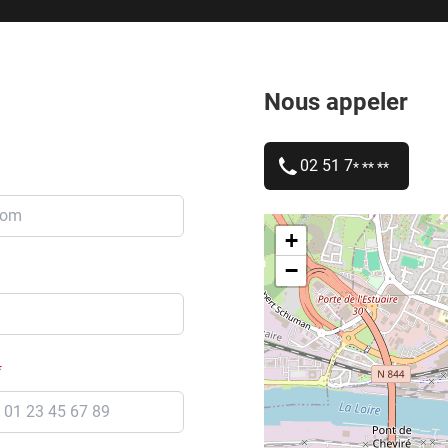
Nous appeler
02 51 7
* ** **
+
−