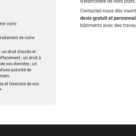
d’étanchéité de toits plats.
Contactez-nous dès mainte
devis gratuit et personna
rer votre
bâtiments avec des travau
traitement de votre
 un droit d'accès et
'effacement ; un droit à
té de vos données ; un
 d'une autorité de
ortem.
s et l'exercice de vos
.*