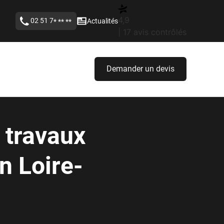
4,9
02 51 7
Actualités
* ** **
| 17 avis contrôlés
Demander un devis
 travaux
n Loire-