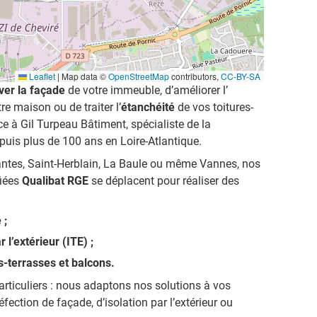
Leaflet
|
Map data ©
OpenStreetMap
contributors,
CC-BY-SA
ver la façade
de votre immeuble, d’améliorer l’
re maison ou de traiter l’
étanchéité
de
vos toitures-
ce à Gil Turpeau Bâtiment, spécialiste de la
puis plus de 100 ans en Loire-Atlantique.
ntes, Saint-Herblain, La Baule ou même Vannes, nos
fiées
Qualibat RGE
se déplacent pour réaliser des
 ;
 l’extérieur (ITE) ;
s-terrasses et balcons.
articuliers : nous adaptons nos solutions à vos
réfection de façade, d’isolation par l’extérieur ou